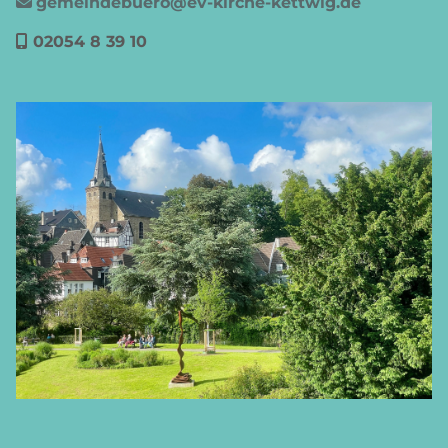
gemeindebuero@ev-kirche-kettwig.de

02054 8 39 10
