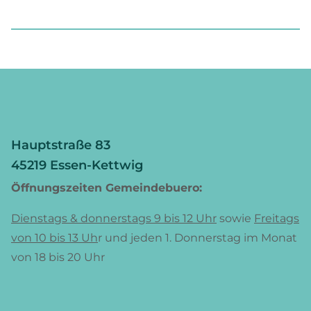
Hauptstraße 83
45219 Essen-Kettwig
Öffnungszeiten Gemeindebuero:
Dienstags & donnerstags 9 bis 12 Uhr
sowie
Freitags
von 10 bis 13 Uh
r und jeden 1. Donnerstag im Monat
von 18 bis 20 Uhr