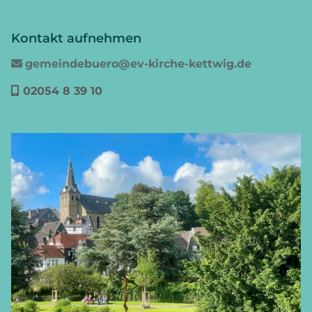
Kontakt aufnehmen
gemeindebuero@ev-kirche-kettwig.de

02054 8 39 10
